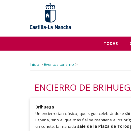
Pasar
al
contenido
principal
TODAS
Inicio
>
Eventos turismo
>
ENCIERRO DE BRIHUEGA
Brihuega
Un encierro tan clásico, que sigue celebrándose
de
España, sino el que más fiel se mantiene a los oríge
un cohete, la manada
sale de la Plaza de Toros 